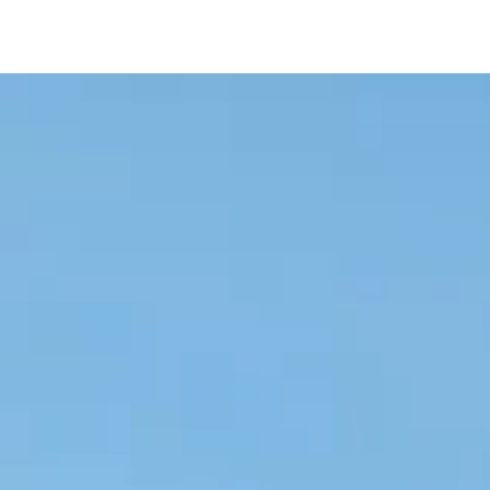
Opslagruim
bedrijfshall
langs de A2