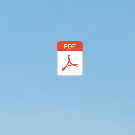
 24/7
en
ichtiging