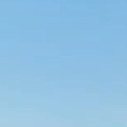
Voor ZZPérs en MKB - direct beschikbaar,
toegankelijk, veilig omhein terrein nabij D
Bosch en Zaltbommel
Plan een gratis bez